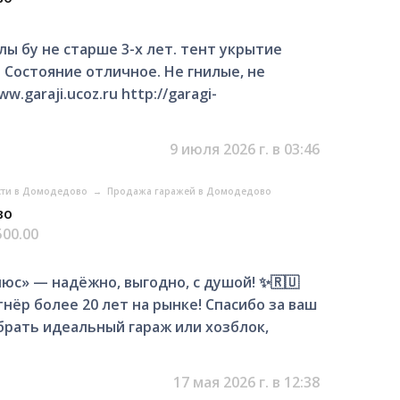
ы бу не старше 3-х лет. тент укрытие
 Состояние отличное. Не гнилые, не
w.garaji.ucoz.ru http://garagi-
9 июля 2026 г. в 03:46
ти в Домодедово
→
Продажа гаражей в Домодедово
во
500.00
юс» — надёжно, выгодно, с душой! ✨🇷🇺
ёр более 20 лет на рынке! Спасибо за ваш
рать идеальный гараж или хозблок,
17 мая 2026 г. в 12:38