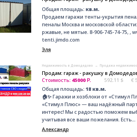
Общая площадь:
кв.м.
Продаем гаражи тенты-укрытия пенал
пеналы Москва и московской области:
ржавые, не мятые. 8-906-745-74-75, , ww
tenti.jimdo.com
Эля
Недвижимость в Домодедово
→
Продажа недвижимос
Продам: гараж - ракушку в Домодедо
Стоимость:
45000
592.11 $
€ 
Р.
Общая площадь:
18 кв.м.
🏠✨ Гаражи и хозблоки от «Стимул Пл
«Стимул Плюс» — ваш надёжный партн
интерес! Мы с радостью поможем выб
учитывая все ваши пожелания. Есть...
Александр