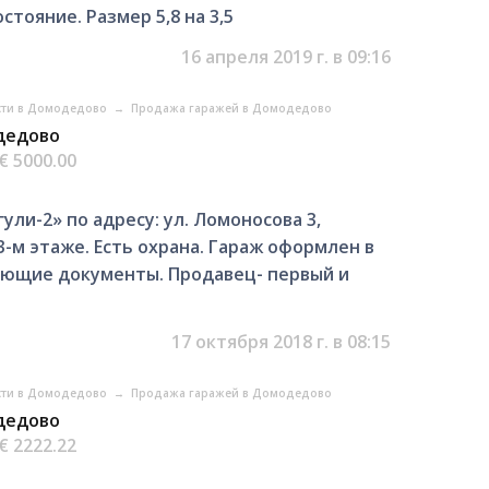
тояние. Размер 5,8 на 3,5
16 апреля 2019 г. в 09:16
ти в Домодедово
→
Продажа гаражей в Домодедово
одедово
€ 5000.00
ули-2» по адресу: ул. Ломоносова 3,
3-м этаже. Есть охрана. Гараж оформлен в
ующие документы. Продавец- первый и
17 октября 2018 г. в 08:15
ти в Домодедово
→
Продажа гаражей в Домодедово
одедово
€ 2222.22