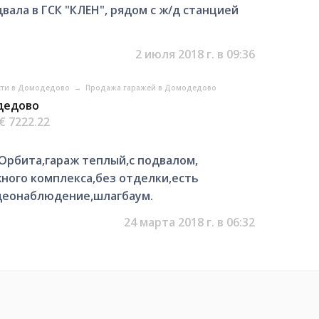
ала в ГСК "КЛЕН", рядом с ж/д станцией
2 июля 2018 г. в 09:36
ти в Домодедово
→
Продажа гаражей в Домодедово
одедово
€ 7222.22
Орбита,гараж теплый,с подвалом,
ного комплекса,без отделки,есть
идеонаблюдение,шлагбаум.
24 марта 2018 г. в 06:32