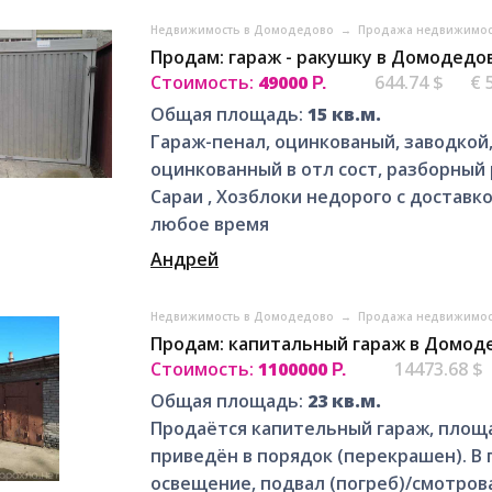
Недвижимость в Домодедово
→
Продажа недвижимос
Продам: гараж - ракушку в Домодедо
Стоимость:
49000
644.74 $
€ 
Р.
Общая площадь:
15 кв.м.
Гараж-пенал, оцинкованый, заводкой,
оцинкованный в отл сост, разборный
Сараи , Хозблоки недорого с доставко
любое время
Андрей
Недвижимость в Домодедово
→
Продажа недвижимос
Продам: капитальный гараж в Домод
Стоимость:
1100000
14473.68 $
Р.
Общая площадь:
23 кв.м.
Продаётся капительный гараж, площа
приведён в порядок (перекрашен). В
освещение, подвал (погреб)/смотрова