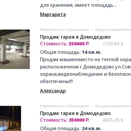
для хранения, имеет площадь...
Маргарита
Недвижимость в Домодедово
→
Продажа недвижимос
Продам: гараж в Домодедово
Стоимость:
550000
7236.84 $
Р.
Общая площадь:
14 кв.м.
Продам машиноместо на теплой охра
расположенном г.Домодедово ул.Сове
охрана,видеонаблюдение и безопасн
обеспечены!!!
Александр
Недвижимость в Домодедово
→
Продажа недвижимос
Продам: гараж в Домодедово
Стоимость:
350000
4605.26 $
Р.
Общая площадь:
24 кв.м.