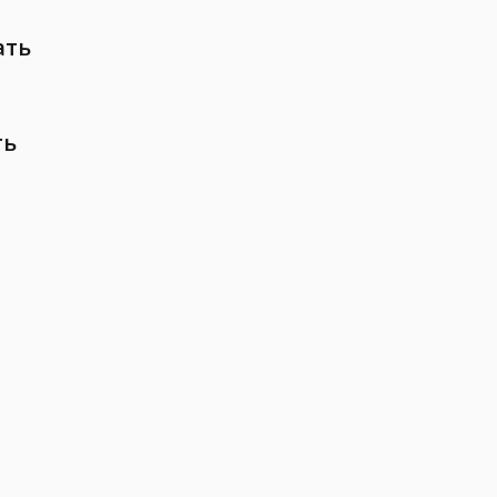
ать
ть