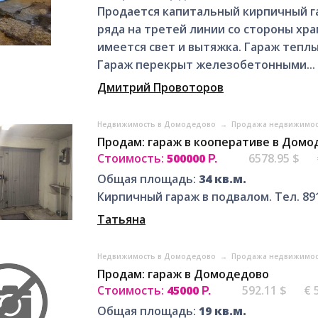
Продается капитальный кирпичный га
ряда на третей линии со стороны хр
имеется свет и вытяжка. Гараж теплы
Гараж перекрыт железобетонными...
Дмитрий Провоторов
Недвижимость в Домодедово
→
Продажа недвижимос
Продам: гараж в кооперативе в Дом
Стоимость:
500000
6578.95 $
Р.
Общая площадь:
34 кв.м.
Кирпичный гараж в подвалом. Тел. 89
Татьяна
Недвижимость в Домодедово
→
Продажа недвижимос
Продам: гараж в Домодедово
Стоимость:
45000
592.11 $
€ 
Р.
Общая площадь:
19 кв.м.