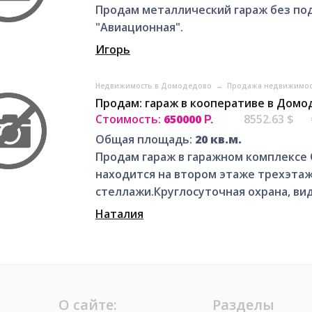
Продам металлический гараж без подв
"Авиационная".
Игорь
Недвижимость в Домодедово
→
Продажа недвижимос
Продам: гараж в кооперативе в Дом
Стоимость:
650000
8552.63 $
Р.
Общая площадь:
20 кв.м.
Продам гараж в гаражном комплексе 
находится на втором этаже трехэтаж
стеллажи.Круглосуточная охрана, в
Наталия
О сайте:
Разделы