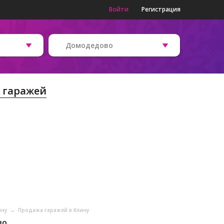
Войти
Регистрация
Домодедово
 гаражей
ину
→
Продажа гаражей в Клину
во