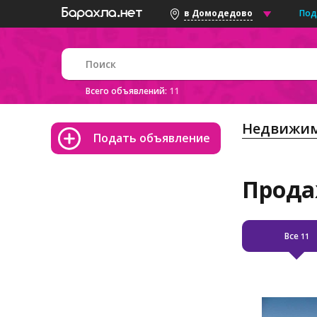
Под
в Домодедово
Всего объявлений:
11
Недвижим
Подать объявление
Прода
Все
11