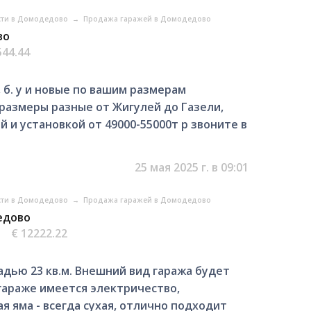
ти в Домодедово
→
Продажа гаражей в Домодедово
во
544.44
 б. у и новые по вашим размерам
 размеры разные от Жигулей до Газели,
й и установкой от 49000-55000т р звоните в
25 мая 2025 г. в 09:01
ти в Домодедово
→
Продажа гаражей в Домодедово
едово
€ 12222.22
дью 23 кв.м. Внешний вид гаража будет
 гараже имеется электричество,
я яма - всегда сухая, отлично подходит